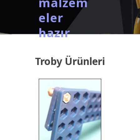
malzem
eler
hazır
Troby Ürünleri