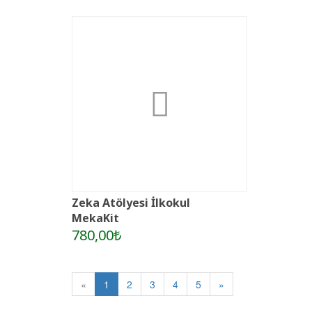
Zeka Atölyesi İlkokul
MekaKit
780,00₺
«
1
2
3
4
5
»