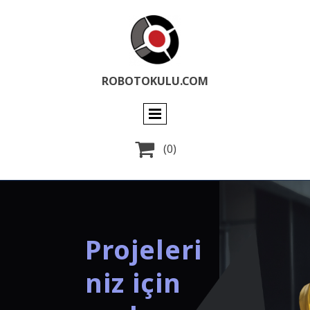
ROBOTOKULU.COM

(0)
Projeleri
niz için