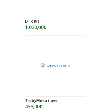
DTR Kit
1.020,00₺
TrobyMeka ilave
456,00₺