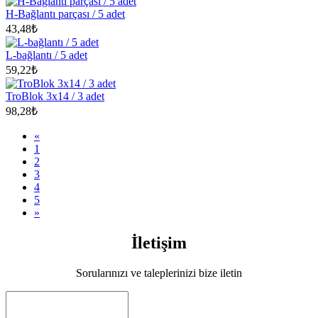
H-Bağlantı parçası / 5 adet
43,48₺
L-bağlantı / 5 adet
59,22₺
TroBlok 3x14 / 3 adet
98,28₺
«
1
2
3
4
5
»
İletişim
Sorularınızı ve taleplerinizi bize iletin