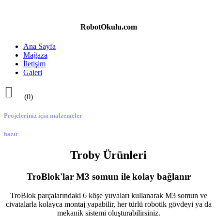
RobotOkulu.com
Ana Sayfa
Mağaza
İletişim
Galeri

(0)
Projeleriniz için malzemeler
hazır
Troby Ürünleri
TroBlok'lar M3 somun ile kolay bağlanır
TroBlok parçalarındaki 6 köşe yuvaları kullanarak M3 somun ve
civatalarla kolayca montaj yapabilir, her türlü robotik gövdeyi ya da
mekanik sistemi oluşturabilirsiniz.