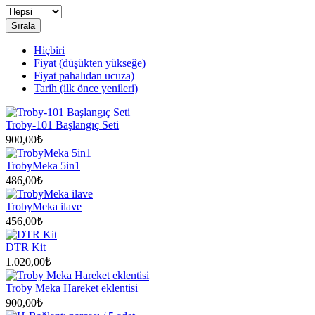
Sırala
Hiçbiri
Fiyat (düşükten yükseğe)
Fiyat pahalıdan ucuza)
Tarih (ilk önce yenileri)
Troby-101 Başlangıç Seti
900,00₺
TrobyMeka 5in1
486,00₺
TrobyMeka ilave
456,00₺
DTR Kit
1.020,00₺
Troby Meka Hareket eklentisi
900,00₺