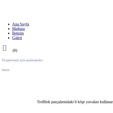
Ana Sayfa
Mağaza
İletişim
Galeri

(0)
Projeleriniz için malzemeler
hazır
TroBlok parçalarındaki 6 köşe yuvaları kullanar