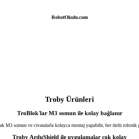
RobotOkulu.com
Troby Ürünleri
TroBlok'lar M3 somun ile kolay bağlanır
ak M3 somun ve civatalarla kolayca montaj yapabilir, her türlü robotik g
Troby ArduShield ile uygulamalar çok kolay