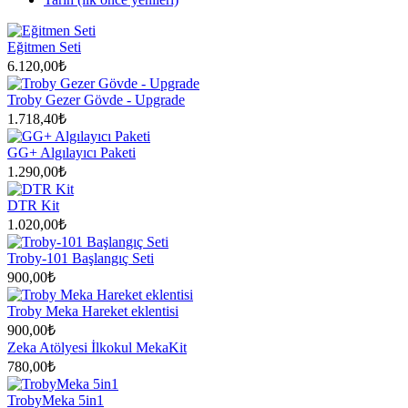
Eğitmen Seti
6.120,00₺
Troby Gezer Gövde - Upgrade
1.718,40₺
GG+ Algılayıcı Paketi
1.290,00₺
DTR Kit
1.020,00₺
Troby-101 Başlangıç Seti
900,00₺
Troby Meka Hareket eklentisi
900,00₺
Zeka Atölyesi İlkokul MekaKit
780,00₺
TrobyMeka 5in1