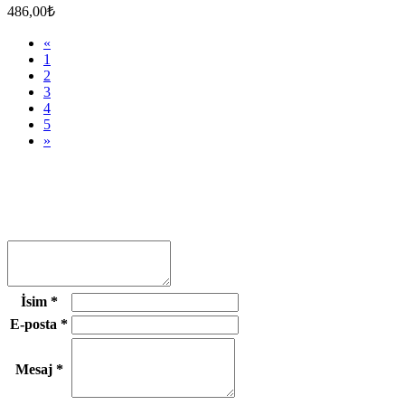
486,00₺
«
1
2
3
4
5
»
İsim
*
E-posta
*
Mesaj
*