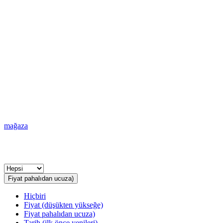
mağaza
Fiyat pahalıdan ucuza)
Hiçbiri
Fiyat (düşükten yükseğe)
Fiyat pahalıdan ucuza)
Tarih (ilk önce yenileri)