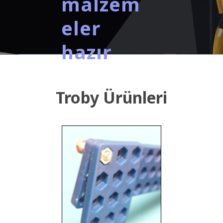
malzem
eler
hazır
Troby Ürünleri