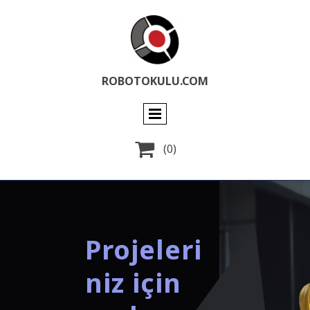
ROBOTOKULU.COM

(0)
Projeleri
niz için