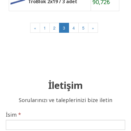
90,72₺
TroBlok 2x19 / 3 adet
«
1
2
3
4
5
»
İletişim
Sorularınızı ve taleplerinizi bize iletin
İsim
*