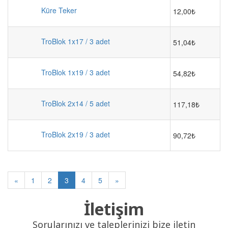
Küre Teker
12,00₺
TroBlok 1x17 / 3 adet
51,04₺
TroBlok 1x19 / 3 adet
54,82₺
TroBlok 2x14 / 5 adet
117,18₺
TroBlok 2x19 / 3 adet
90,72₺
«
1
2
3
4
5
»
İletişim
Sorularınızı ve taleplerinizi bize iletin