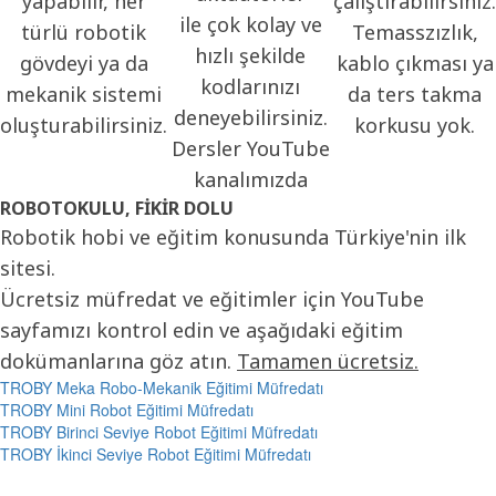
yapabilir, her
çalıştırabilirsiniz.
ile çok kolay ve
türlü robotik
Temasszızlık,
hızlı şekilde
gövdeyi ya da
kablo çıkması ya
kodlarınızı
mekanik sistemi
da ters takma
deneyebilirsiniz.
oluşturabilirsiniz.
korkusu yok.
Dersler YouTube
kanalımızda
ROBOTOKULU, FIKIR DOLU
Robotik hobi ve eğitim konusunda Türkiye'nin ilk
sitesi.
Ücretsiz müfredat ve eğitimler için YouTube
sayfamızı kontrol edin ve aşağıdaki eğitim
dokümanlarına göz atın.
Tamamen ücretsiz.
TROBY Meka Robo-Mekanik Eğitimi Müfredatı
TROBY Mini Robot Eğitimi Müfredatı
TROBY Birinci Seviye Robot Eğitimi Müfredatı
TROBY İkinci Seviye Robot Eğitimi Müfredatı