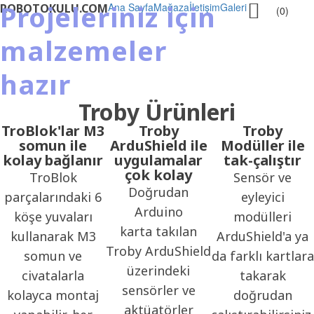
Projeleriniz için

Ana Sayfa
Mağaza
İletişim
Galeri
ROBOTOKULU.COM
(0)
malzemeler
hazır
Troby Ürünleri
TroBlok'lar M3
Troby
Troby
somun ile
ArduShield ile
Modüller ile
kolay bağlanır
uygulamalar
tak-çalıştır
çok kolay
TroBlok
Sensör ve
Doğrudan
parçalarındaki 6
eyleyici
Arduino
köşe yuvaları
modülleri
karta takılan
kullanarak M3
ArduShield'a ya
Troby ArduShield
somun ve
da farklı kartlara
üzerindeki
civatalarla
takarak
sensörler ve
kolayca montaj
doğrudan
aktüatörler