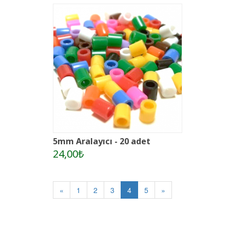
5mm Aralayıcı - 20 adet
24,00₺
«
1
2
3
4
5
»