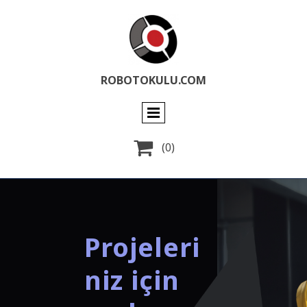
ROBOTOKULU.COM

(0)
Projeleri
niz için