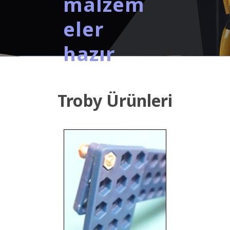
malzem
eler
hazır
Troby Ürünleri