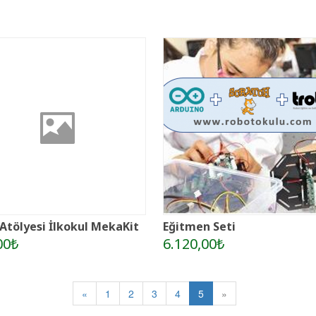
Atölyesi İlkokul MekaKit
Eğitmen Seti
00₺
6.120,00₺
«
1
2
3
4
5
»