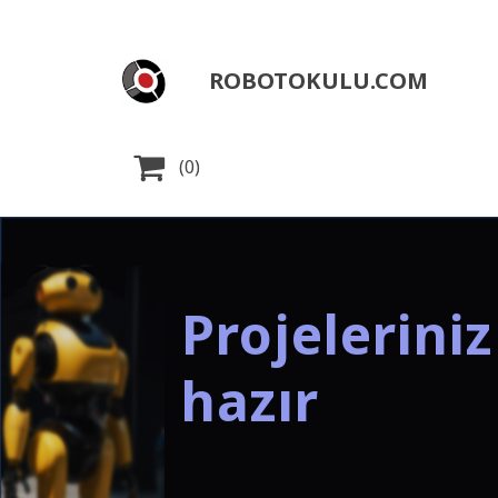
ROBOTOKULU.COM

(0)
Projelerini
hazır