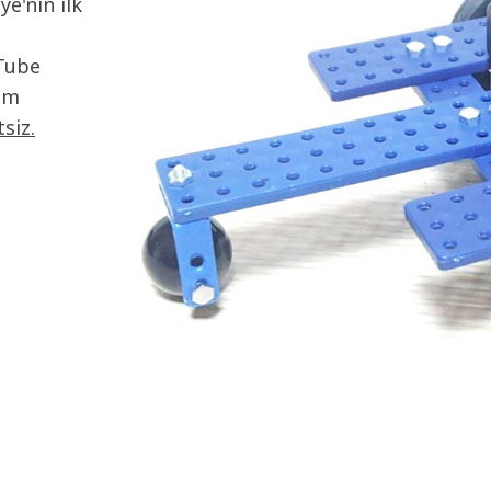
e'nin ilk
uTube
tim
siz.